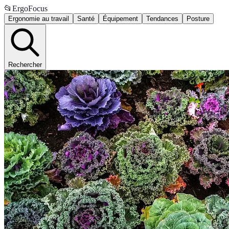
📂
ErgoFocus
Ergonomie au travail
Santé
Équipement
Tendances
Posture
Rechercher