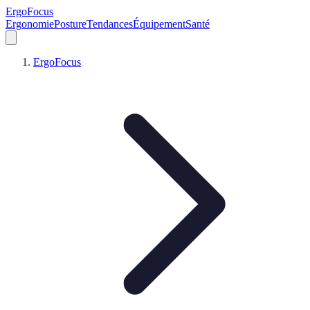
ErgoFocus
Ergonomie
Posture
Tendances
Équipement
Santé
ErgoFocus