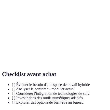
Terme
Définition
Discipline qui étudie l'interaction entre l'homme et
Ergonomie
son environnement de travail.
Mobilier
Meubles qui peuvent être réarrangés selon les
modulable
besoins et préférences.
Bien-être
Concepts et pratiques visant à améliorer la santé
au bureau
mentale et physique des employés.
Checklist avant achat
[ ] Évaluer le besoin d'un espace de travail hybride
[ ] Analyser le confort du mobilier actuel
[ ] Considérer l'intégration de technologies de suivi
[ ] Investir dans des outils numériques adaptés
[ ] Explorer des options de bien-être au bureau