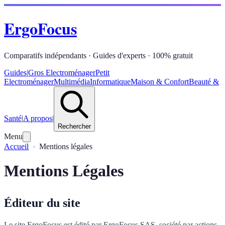
ErgoFocus
Comparatifs indépendants · Guides d'experts · 100% gratuit
Guides
|
Gros Electroménager
Petit
Electroménager
Multimédia
Informatique
Maison & Confort
Beauté &
Santé
|
A propos
|
Rechercher
Menu
Accueil
Mentions légales
Mentions Légales
Éditeur du site
Le site ErgoFocus est édité par ErgoFocus SAS, société par actions