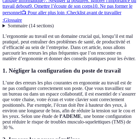
câblage informatique
7. Négliger la posture
8. Ignorer l'importance du
travail debout
9. Omettre l’écoute de son corps
10. Ne pas former le
personnel
📺 Pour aller plus loin :
Checklist avant de travailler
:
Glossaire
Sommaire
(
14
sections
)
L’ergonomie au travail est un domaine crucial qui, lorsqu’il est mal
pratiqué, peut entraîner des problèmes de santé, de productivité et
d’efficacité au sein de l’entreprise. Dans cet article, nous allons
parcourir les erreurs les plus fréquentes que l’on rencontre en
matière d’ergonomie et donner des conseils pratiques pour les éviter.
1. Négliger la configuration du poste de travail
L’une des erreurs les plus courantes en ergonomie au travail est de
ne pas configurer correctement son poste. Que vous travailliez sur
un bureau ou dans un espace collaboratif, il est essentiel de s’assurer
que votre chaise, votre écran et votre clavier sont correctement
positionnés. Par exemple, l’écran doit être à hauteur des yeux, à
environ une longueur de bras, afin de réduire la tension sur le cou et
les yeux. Selon une étude de
l’ADEME
, une bonne configuration
peut réduire le risque de troubles musculo-squelettiques (TMS) de
30 %.