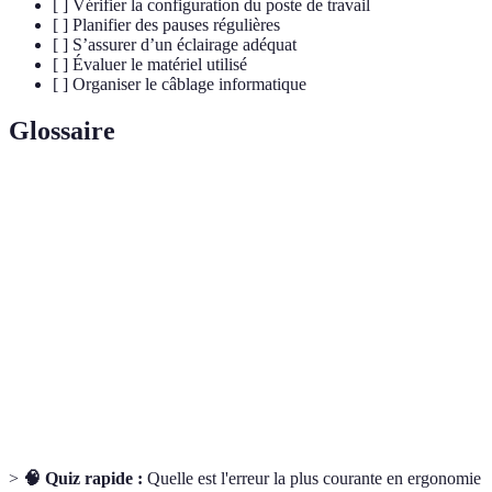
[ ] Vérifier la configuration du poste de travail
[ ] Planifier des pauses régulières
[ ] S’assurer d’un éclairage adéquat
[ ] Évaluer le matériel utilisé
[ ] Organiser le câblage informatique
Glossaire
Terme
Définition
Posture
Position du corps pendant l'activité professionnelle.
Troubles musculo-squelettiques causés par des
TMS
mouvements répétitifs ou une mauvaise posture.
Science qui adapte le travail à l'homme pour
Ergonomie
optimiser son confort et son efficacité.
>
🧠 Quiz rapide :
Quelle est l'erreur la plus courante en ergonomie