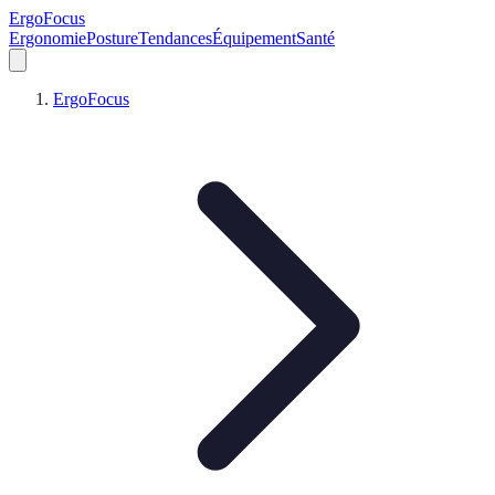
ErgoFocus
Ergonomie
Posture
Tendances
Équipement
Santé
ErgoFocus