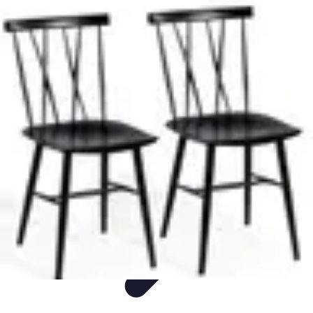
ErgoFocus
Ergonomie
Posture
Tendances
Équipement
Santé
ErgoFocus