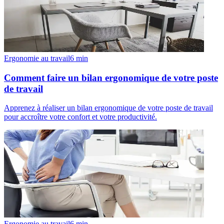
Ergonomie au travail
6
min
Comment faire un bilan ergonomique de votre poste
de travail
Apprenez à réaliser un bilan ergonomique de votre poste de travail
pour accroître votre confort et votre productivité.
Ergonomie au travail
6
min