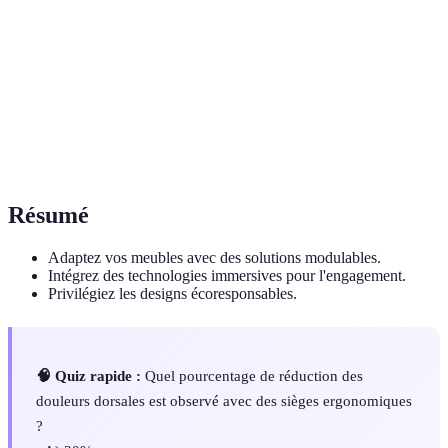
Réalité augmentée, addition d'éléments virtuels
AR
au réel
Ergonomie
Étude de la charge mentale au travail
cognitive
Biométrie
Mesure et analyse des données biologiques
Résumé
Adaptez vos meubles avec des solutions modulables.
Intégrez des technologies immersives pour l'engagement.
Privilégiez les designs écoresponsables.
🧠 Quiz rapide :
Quel pourcentage de réduction des
douleurs dorsales est observé avec des sièges ergonomiques
?