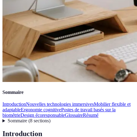
Sommaire
Introduction
Nouvelles technologies immersives
Mobilier flexible et
adaptable
Ergonomie cognitive
Postes de travail basés sur la
biométrie
Design écoresponsable
Glossaire
Résumé
Sommaire
(
8
sections
)
Introduction