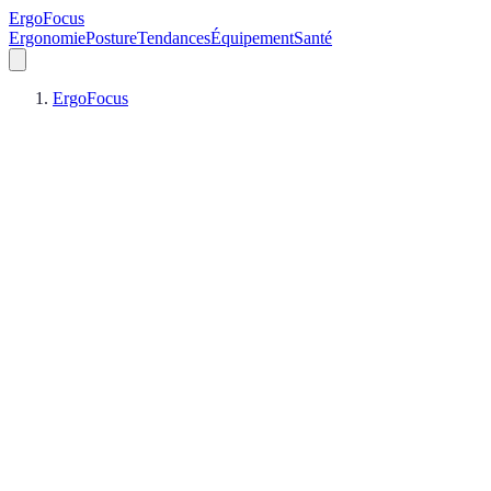
ErgoFocus
Ergonomie
Posture
Tendances
Équipement
Santé
ErgoFocus