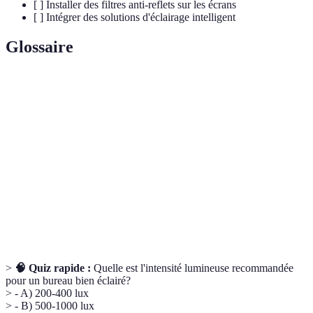
[ ] Installer des filtres anti-reflets sur les écrans
[ ] Intégrer des solutions d'éclairage intelligent
Glossaire
Terme
Définition
Lux
Unité de mesure de l'intensité lumineuse reçue.
Gêne visuelle causée par une source lumineuse
Éblouissement
excessive.
Type de source lumineuse efficiente et
LED
modulable, très populaire en éclairage.
>
🧠 Quiz rapide :
Quelle est l'intensité lumineuse recommandée
pour un bureau bien éclairé?
> - A) 200-400 lux
> - B) 500-1000 lux