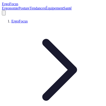
ErgoFocus
Ergonomie
Posture
Tendances
Équipement
Santé
ErgoFocus