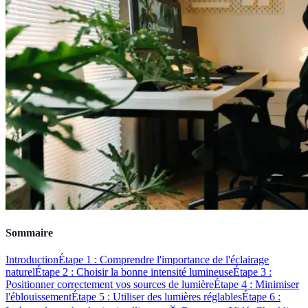
Sommaire
Introduction
Étape 1 : Comprendre l'importance de l'éclairage
naturel
Étape 2 : Choisir la bonne intensité lumineuse
Étape 3 :
Positionner correctement vos sources de lumière
Étape 4 : Minimiser
l'éblouissement
Étape 5 : Utiliser des lumières réglables
Étape 6 :