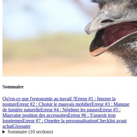
Sommaire
Qu'est-ce que l'ergonomie au travail ?
Erreur #1 : Ignorer la
posture
Erreur #2 : Choisir le mauvais mobilier
Erreur #3 : Manque
de lumière naturelle
Erreur #4 : Négliger les pauses
Erreur #5 :
Mauvaise position des accessoires
Erreur #6 : S'asseoir trop
longtemps
Erreur #7 : Omettre la personnalisation
Checklist avant
achat
Glossaire
Sommaire
(
10
sections
)