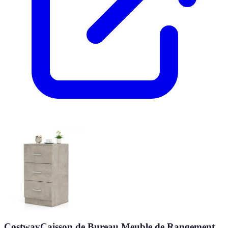
CostwayCaisson de Bureau Meuble de Rangement