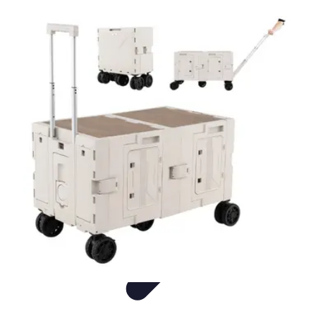
ErgoFocus
Ergonomie
Posture
Tendances
Équipement
Santé
ErgoFocus