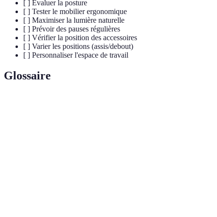
[ ] Évaluer la posture
[ ] Tester le mobilier ergonomique
[ ] Maximiser la lumière naturelle
[ ] Prévoir des pauses régulières
[ ] Vérifier la position des accessoires
[ ] Varier les positions (assis/debout)
[ ] Personnaliser l'espace de travail
Glossaire
Terme
Définition
Science qui optimise la conception des
Ergonomie
environnements pour favoriser le bien-être et la
productivité.
Position dans laquelle une personne se tient ou
Posture
s'assoit, influençant son confort physique.
Mobilier
Éléments tels que chaises et bureaux utilisés pour
de bureau
aménager un espace de travail.