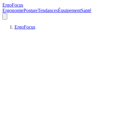
ErgoFocus
Ergonomie
Posture
Tendances
Équipement
Santé
ErgoFocus