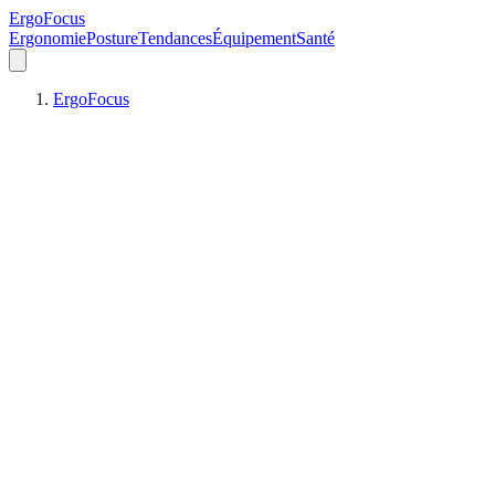
ErgoFocus
Ergonomie
Posture
Tendances
Équipement
Santé
ErgoFocus