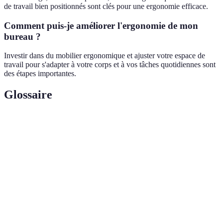
de travail bien positionnés sont clés pour une ergonomie efficace.
Comment puis-je améliorer l'ergonomie de mon
bureau ?
Investir dans du mobilier ergonomique et ajuster votre espace de
travail pour s'adapter à votre corps et à vos tâches quotidiennes sont
des étapes importantes.
Glossaire
Terme
Définition
Science de l'adaptation des tâches et des conditions
Ergonomie
de travail à l'être humain.
Troubles musculo-squelettiques, liés généralement à
TMS
une mauvaise posture de travail.
Poste de
Espace comprenant l'équipement utilisé pour