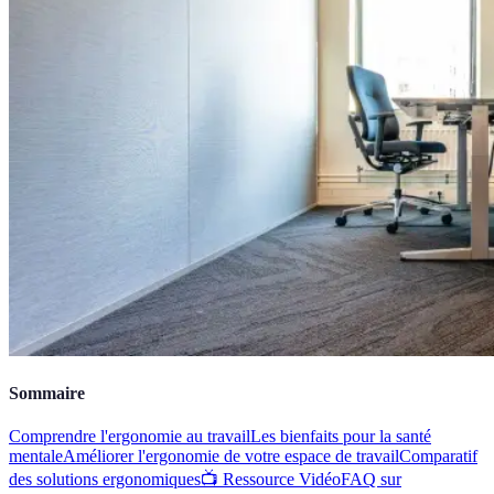
Sommaire
Comprendre l'ergonomie au travail
Les bienfaits pour la santé
mentale
Améliorer l'ergonomie de votre espace de travail
Comparatif
des solutions ergonomiques
📺 Ressource Vidéo
FAQ sur