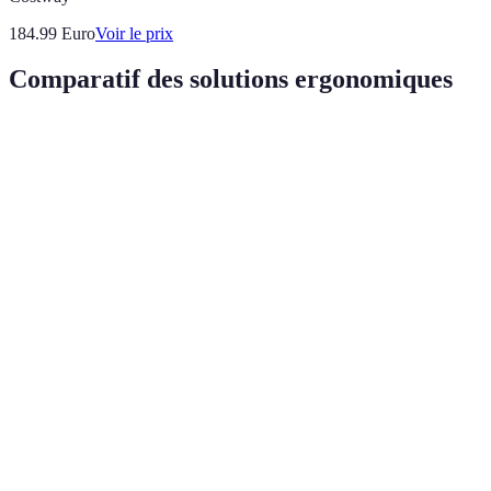
184.99
Euro
Voir le prix
Comparatif des solutions ergonomiques
Critère
Option A
Option B
Option C
Verdict
Type
Siège
Siège
Ballon
Ergonomi
d’Assise
classique
ergonomique
d’exercice
préférable
Coût
Valeur et
50€
150€
30€
Moyen
confort
Gain de
Non
Oui
Oui
Pratique
Place
Alternativ
Confort
Limité
Élevé
Modéré
ergonomi