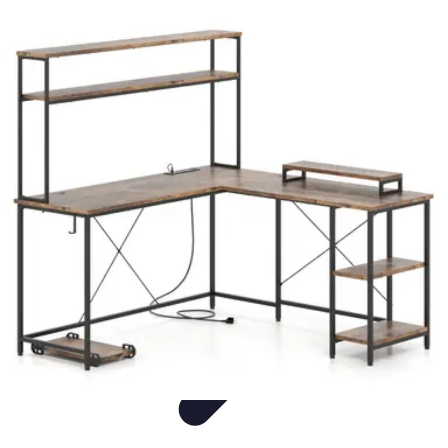
ErgoFocus
Ergonomie
Posture
Tendances
Équipement
Santé
ErgoFocus