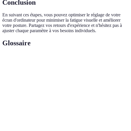
Conclusion
En suivant ces étapes, vous pouvez optimiser le réglage de votre
écran d'ordinateur pour minimiser la fatigue visuelle et améliorer
votre posture. Partagez vos retours d'expérience et n'hésitez pas à
ajuster chaque paramètre à vos besoins individuels.
Glossaire
Terme
Définition
Science de l'aménagement des espaces de travail pour
Ergonomie
optimiser la productivité et le confort
Lumière
Partie du spectre lumineux émis par les écrans,
bleue
souvent associée à la fatigue oculaire
Différence de luminosité entre les parties claires et
Contraste
foncées sur un écran