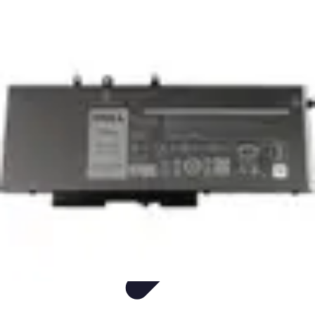
ErgoFocus
Ergonomie
Posture
Tendances
Équipement
Santé
ErgoFocus