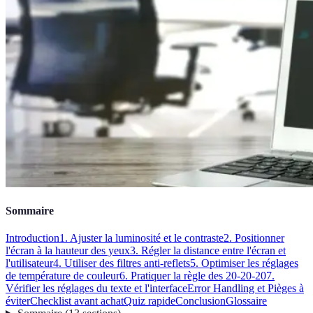
Sommaire
Introduction
1. Ajuster la luminosité et le contraste
2. Positionner
l'écran à la hauteur des yeux
3. Régler la distance entre l'écran et
l'utilisateur
4. Utiliser des filtres anti-reflets
5. Optimiser les réglages
de température de couleur
6. Pratiquer la règle des 20-20-20
7.
Vérifier les réglages du texte et l'interface
Error Handling et Pièges à
éviter
Checklist avant achat
Quiz rapide
Conclusion
Glossaire