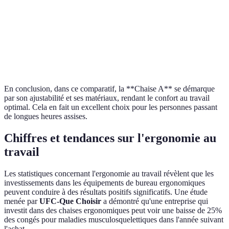
ajustable
fixe
optimale
Chaise A
le meille
Prix
350€
250€
400€
rapport
qualité/p
En conclusion, dans ce comparatif, la **Chaise A** se démarque
par son ajustabilité et ses matériaux, rendant le confort au travail
optimal. Cela en fait un excellent choix pour les personnes passant
de longues heures assises.
Chiffres et tendances sur l'ergonomie au
travail
Les statistiques concernant l'ergonomie au travail révèlent que les
investissements dans les équipements de bureau ergonomiques
peuvent conduire à des résultats positifs significatifs. Une étude
menée par
UFC-Que Choisir
a démontré qu'une entreprise qui
investit dans des chaises ergonomiques peut voir une baisse de 25%
des congés pour maladies musculosquelettiques dans l'année suivant
l'achat.