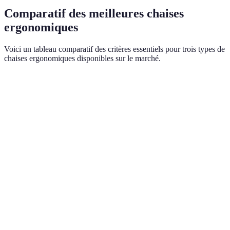
Comparatif des meilleures chaises
ergonomiques
Voici un tableau comparatif des critères essentiels pour trois types de
chaises ergonomiques disponibles sur le marché.
Critère
Chaise A
Chaise B
Chaise C
Verdict
Hauteur,
Hauteur,
Hauteur,
Chaise A
Ajustabilité
dossier,
inclinaison
dossier
est la
accoudoirs
du dos
seulement
meilleur
Chaise A
Tissu
Cuir
meilleur
Matériaux
Maille
respirant
synthétique
sur la
ventilati
Support
Support
Chaise A
Non
Ergonomie
lombaire
lombaire
est
ajustable