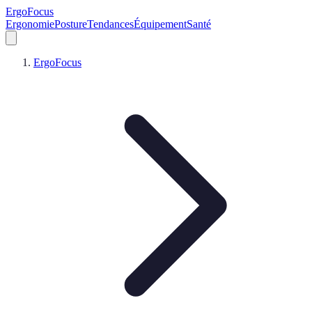
ErgoFocus
Ergonomie
Posture
Tendances
Équipement
Santé
ErgoFocus