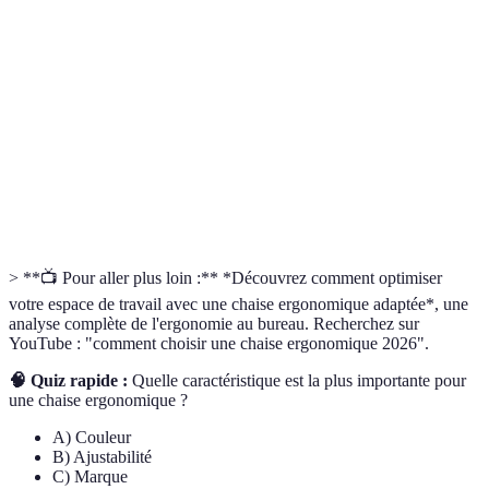
Science étudié pour améliorer le confort et la
Ergonomie
sécurité au travail.
Capacité d'une chaise à être réglée selon les besoins
Ajustabilité
d'un utilisateur.
Support
Support conçu pour maintenir la courbe naturelle
lombaire
du bas du dos.
> **📺 Pour aller plus loin :** *Découvrez comment optimiser
votre espace de travail avec une chaise ergonomique adaptée*, une
analyse complète de l'ergonomie au bureau. Recherchez sur
YouTube : "comment choisir une chaise ergonomique 2026".
🧠 Quiz rapide :
Quelle caractéristique est la plus importante pour
une chaise ergonomique ?
A) Couleur
B) Ajustabilité
C) Marque